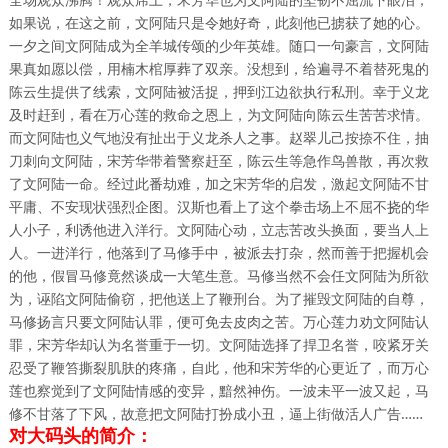
如果说，在这之前，文阿陆只是令她好奇，此刻他已掳获了她的心。
一夕之间文阿陆成为全羊城传颂的少年英雄。随口一句豪言，文阿陆
果真如愿以偿，用楠木棺厚葬了双亲。没想到，给遍寻不着替死鬼的
陈云生提供了线索，文阿陆被活捉，押到江边欲执行私刑。幸于义龙
及时赶到，看在万心莲的救命之恩上，为文阿陆向陈云生苦苦求情。
而文阿陆也义气地没有扯出于义龙杀人之事。赵翠儿己按捺不住，抽
刀刺向文阿陆，宋芳华带着警察赶至，陈云生等急作鸟兽散，再次救
了文阿陆一命。经过此番劫难，加之宋芳华的启发，激起文阿陆不甘
平庸、不安现状强烈企图。汉斯也看上了这个拳击场上不屈不挠的华
人小子，利诱他进入洋行。文阿陆心动，立志苦改头换面，要当人上
人。一进洋行，他落到了马修手中，被派去打杂，然而善于把握机会
的他，假冒马修竟然谈成一大笔生意。马修当然不会任文阿陆为所欲
为，诬陷文阿陆偷窃，把他送上了鞭刑台。为了摧毁文阿陆的自尊，
马修扬言只要文阿陆认罪，便可免去皮肉之苦。万心莲力劝文阿陆认
罪，宋芳华却认为名誉重于一切。文阿陆选择了捍卫名誉，咬紧牙关
忍受了鞭笞撕裂肌肤的疼痛，自此，他和宋芳华的心更近了，而万心
莲也察觉到了文阿陆情感的变异，黯然神伤。一波未平一波又起，马
修不甘落了下风，故意把文阿陆打扮成小丑，逼上街做活人广告……
对大码头的简介：