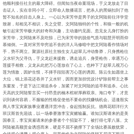
他顺利接任社主的最大障碍。但闻知当夜命案现场，于义龙放走了目
击证人，实在非同小可，立即命人散播谣言，把杀人的黑锅扣到了他
暂不知名的目击人身上。一心以为宋芳华是男子的文阿陆前往洋学堂
致谢，却相见不相识，失之交臂。文阿陆独特的个性，和狼一般的机
敏引起宋芳华极大的好奇和兴趣，主动邀约见面。忽见女儿身打扮的
宋芳华，文阿陆来不及吃惊，已为宋芳华的脱俗气质与聪慧开明而仰
慕倾倒。一直对宋芳华穷追不舍的洋人马修暗中把文阿陆看作情场对
手，势不两立。聚源社原社主独生女儿赵翠儿冲动鲁莽，只身携枪往
义水轩为父寻仇，于义龙赶来援救，诱走追兵，身受枪伤，幸遇万心
莲援手相救，义龙从此把万心莲放在了心上，也种下了赵翠儿视万心
莲为情敌，因妒生恨，不择手段陷害万心莲的诱因。陈云生如愿坐上
大位，锦上添花还吞并了义水轩，因而更加担忧设计铲除前帮主之事
东窗发，于是下达江湖追杀令，加紧了对文阿陆的追寻和追杀。心比
天高的文阿陆誓言买一付昂贵的楠木棺材厚葬双亲。海口夸下，才意
识到谈何容易，不服输的性格促使他不要命的找赚钱机会。适逢殷实
商人李宝寅家族事业遭遇洋货冲击，奋起抵制反抗。德商花耶洋行大
班汉斯首先迎战，以一场拳赛激李宝寅赌输赢。谁知汉斯请来的是美
国拳王，李宝寅雇请来的参赛者个个招架不了，被打得七零八落。文
阿陆被高额赏金诱惑而来，硬是不屈不挠撑下了全场比赛虽败犹荣，
全场观众沸腾！观众席上，宋芳华也为文阿陆的坚韧不屈流下眼泪，