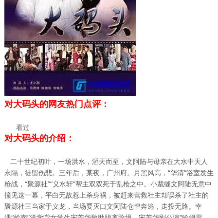
对大码头的网友热门点评：
看过
对大码头的介绍：
二十世纪初叶，一场洪水，滔天而至，文阿陆与母亲在大水中天人
永隔，徒留伤悲。三年后，某夜，广州府。月黑风高，“华清”浴室发生
枪战，“聚源社”“义水轩”帮主双双死于乱枪之中。小裁缝文阿陆无意中
撞见这一幕，平白无故惹上杀身祸，被赶来营救社主却误杀了社主的
聚源社三当家于义龙，当场要灭口文阿陆仓惶奔逃，走投无路。幸
遇“岭南”洋学堂女学生宋芳华救助脱离险境。宋芳华刚公演“哈姆雷