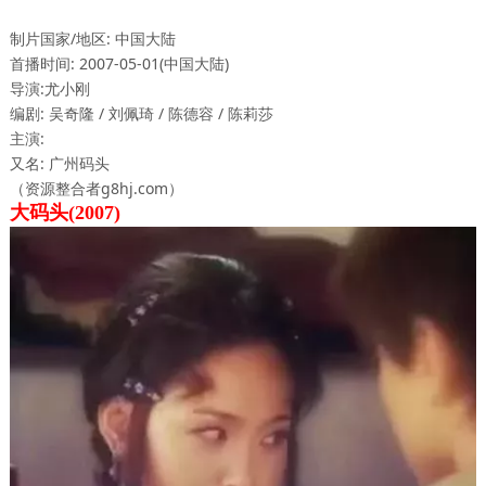
制片国家/地区: 中国大陆
首播时间: 2007-05-01(中国大陆)
导演:尤小刚
编剧: 吴奇隆 / 刘佩琦 / 陈德容 / 陈莉莎
主演:
又名: 广州码头
（资源整合者g8hj.com）
大码头(2007)