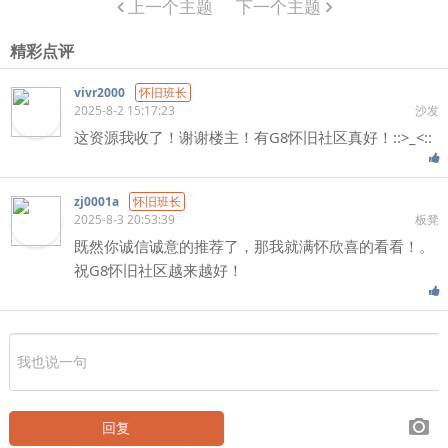
上一个主题
下一个主题
精彩点评
vivr2000
怀旧班长
2025-8-2 15:17:23
沙发
这资源我收了！谢谢楼主！有G8怀旧社区真好！::>_<::
zj0001a
怀旧班长
2025-8-3 20:53:39
板凳
既然你诚信诚意的推荐了，那我就满怀欣喜的看看！。
祝G8怀旧社区越来越好！