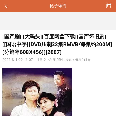
帖子详情
[国产剧] [大码头][百度网盘下载][国产怀旧剧]
[[国语中字][DVD压制32集RMVB/每集约200M]
[分辨率608X456]][2007]
2025-8-1 09:41:07
回复:2
热度:254
发布：明月几时有