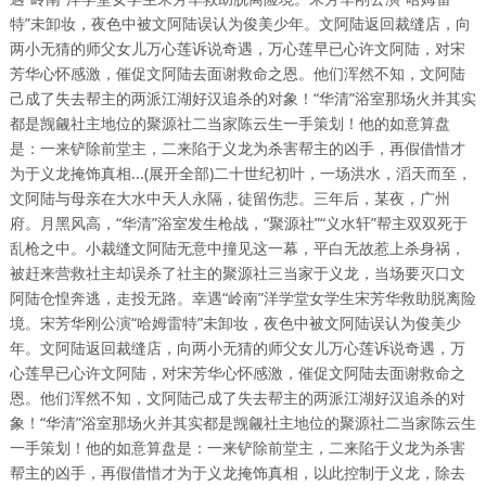
特”未卸妆，夜色中被文阿陆误认为俊美少年。文阿陆返回裁缝店，向
两小无猜的师父女儿万心莲诉说奇遇，万心莲早已心许文阿陆，对宋
芳华心怀感激，催促文阿陆去面谢救命之恩。他们浑然不知，文阿陆
己成了失去帮主的两派江湖好汉追杀的对象！“华清”浴室那场火并其实
都是觊觎社主地位的聚源社二当家陈云生一手策划！他的如意算盘
是：一来铲除前堂主，二来陷于义龙为杀害帮主的凶手，再假借惜才
为于义龙掩饰真相...(展开全部)二十世纪初叶，一场洪水，滔天而至，
文阿陆与母亲在大水中天人永隔，徒留伤悲。三年后，某夜，广州
府。月黑风高，“华清”浴室发生枪战，“聚源社”“义水轩”帮主双双死于
乱枪之中。小裁缝文阿陆无意中撞见这一幕，平白无故惹上杀身祸，
被赶来营救社主却误杀了社主的聚源社三当家于义龙，当场要灭口文
阿陆仓惶奔逃，走投无路。幸遇“岭南”洋学堂女学生宋芳华救助脱离险
境。宋芳华刚公演“哈姆雷特”未卸妆，夜色中被文阿陆误认为俊美少
年。文阿陆返回裁缝店，向两小无猜的师父女儿万心莲诉说奇遇，万
心莲早已心许文阿陆，对宋芳华心怀感激，催促文阿陆去面谢救命之
恩。他们浑然不知，文阿陆己成了失去帮主的两派江湖好汉追杀的对
象！“华清”浴室那场火并其实都是觊觎社主地位的聚源社二当家陈云生
一手策划！他的如意算盘是：一来铲除前堂主，二来陷于义龙为杀害
帮主的凶手，再假借惜才为于义龙掩饰真相，以此控制于义龙，除去