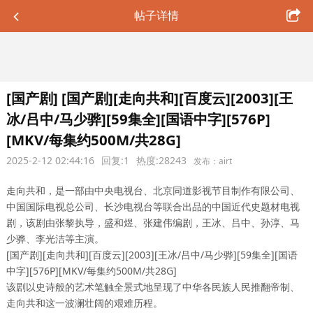
帖子详情
[国产剧] [国产剧][走向共和][百度云][2003][王
冰/吕中/马少骅][59集全][国语中字][576P]
[MKV/每集约500M/共28G]
2025-2-12 02:44:16
回复:1
热度:28243
发布：airt
走向共和，是一部由中央电视台、北京同道影视节目制作有限公司、
中国国际电视总公司、长沙电视台等联合出品的中国近代史题材电视
剧，该剧由张黎执导，盛和煜、张建伟编剧，王冰、吕中、孙淳、马
少骅、李光洁等主演。
[国产剧][走向共和][百度云][2003][王冰/吕中/马少骅][59集全][国语
中字][576P][MKV/每集约500M/共28G]
该剧以史诗般的艺术笔触全景式地呈现了中华各民族人民推翻帝制、
走向共和这一波澜壮阔的艰难历程。