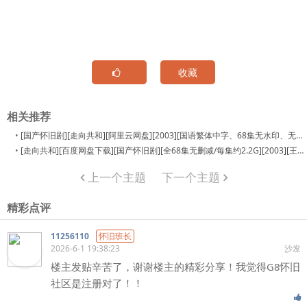
收藏
相关推荐
•
[国产怀旧剧][走向共和][阿里云网盘][2003][国语繁体中字、68集无水印、无台标、未删减版][1080P/mkv/共106.5G][王冰 / 吕中]
•
[走向共和][百度网盘下载][国产怀旧剧][全68集无删减/每集约2.2G][2003][王冰 / 吕中 / 马少骅][超清修复]
上一个主题
下一个主题
精彩点评
11256110
怀旧班长
2026-6-1 19:38:23
沙发
楼主发贴辛苦了，谢谢楼主的精彩分享！我觉得G8怀旧
社区是注册对了！！