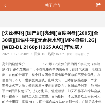
帖子详情
[失效待补] [国产剧][亮剑][百度网盘][2005][全
30集][国语中字][无台标水印][MP4每集1.2G]
[WEB-DL 2160p H265 AAC][李幼斌 /
2025-1-12 04:48:19
回复:10
热度:36995
发布：夺命剪刀手
亮剑的剧情简介 · · · · · · 129师386旅独立团的团长李云龙（李幼
斌 饰）是个敢想敢干，不按规矩办事的愣头青，他脾气火爆，性格直
爽，在他的带领下，整个独立团也呈现出敢于拼杀的不要命劲头。在
他面前，不可一世的坂田连队、山崎大队、山本部队接连败下阵来，
李云龙名声大噪，却也因屡次犯规而遭贬斥。抗日战争时期，他与国
军358团团长楚云飞（张光北 饰）惺惺相惜，却又不得不在徐蚌会战
时一较高下，最终二人皆负重伤。养病期间，李云龙喜欢上善良可人
的护士田雨（童蕾 饰），两个革命战友从此走到一起。在随后几十年