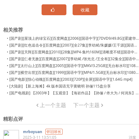
收藏
相关推荐
•
[国产剧][屋顶上的绿宝石][百度网盘][2006][国语中字][7DVD9/49.8G][霍建华 / 孙俪 / 姚采颖 ]
•
[国产剧][红色追击令][百度网盘][2007][全27集][李幼斌/朱媛媛/王千源][国语中字][TS]
•
[国产剧][天阵][百度网盘][2010][28集][MP4-集约160M][清晰度不错][国语中字][连奕名/童蕾/杜志国/何政军]
•
[国产剧][仁者无敌][百度网盘][2007][李幼斌 /张光北 /王全有][32集全][国语中字][MKV / 单集350M左右][540p]
•
[国产][太行山上][百度网盘][2005][国语中字][MKV/3.25GB][无台标水印][1080P.x264.AAC][王伍福/卢奇/梁家辉/刘德凯/李
•
[国产][横空出世][百度网盘][1999][国语中字][MP4/1.5GB][无台标水印][1080P.x264.AAC][李雪健/李幼斌/高明/陈瑾]
•
[国产电影][惊心动魄][百度网盘][2003][720P][全屏][国语中字][1.64G mp4]
•
[大陆剧] 【新上海滩】4k 版本国语无字黄晓明 孙俪115盘分享
•
[国产电视剧] 【2003年】【玉观音】【海岩作品】【孙俪 / 佟大为 / 何润东】【原盘ISO 50.5G每碟约4.2G12DVD5】【无台标水印...
上一个主题
下一个主题
精彩点评
mrboyuan
怀旧班长
2025-3-11 13:51:05
沙发