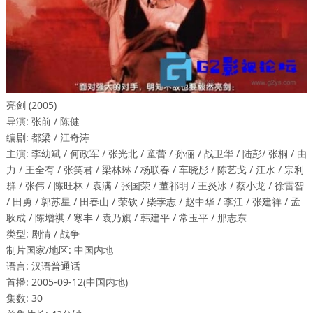
亮剑 (2005)
导演: 张前 / 陈健
编剧: 都梁 / 江奇涛
主演: 李幼斌 / 何政军 / 张光北 / 童蕾 / 孙俪 / 战卫华 / 陆彭/ 张桐 / 由
力 / 王全有 / 张笑君 / 梁林琳 / 杨联春 / 车晓彤 / 陈艺戈 / 江水 / 宗利
群 / 张伟 / 陈旺林 / 袁满 / 张国荣 / 董祁明 / 王炎冰 / 蔡小龙 / 徐雷智
/ 田勇 / 郭苏星 / 田春山 / 荣钦 / 柴孛志 / 赵中华 / 李江 / 张建祥 / 孟
耿成 / 陈增祺 / 寒丰 / 袁乃旗 / 韩建平 / 常玉平 / 那志东
类型: 剧情 / 战争
制片国家/地区: 中国内地
语言: 汉语普通话
首播: 2005-09-12(中国内地)
集数: 30