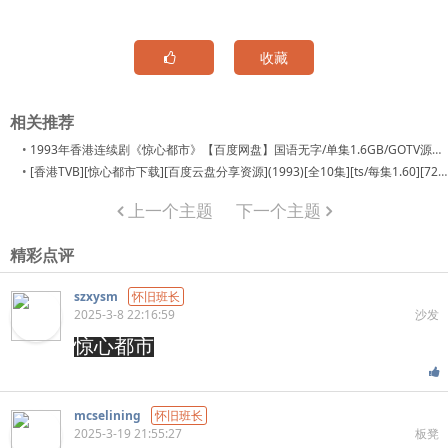
收藏
相关推荐
•
1993年香港连续剧《惊心都市》【百度网盘】国语无字/单集1.6GB/GOTV源码/TS【10集全】
•
[香港TVB][惊心都市下载][百度云盘分享资源](1993)[全10集][ts/每集1.60][720P/高清TS源码国语无字幕]
上一个主题
下一个主题
精彩点评
szxysm
怀旧班长
2025-3-8 22:16:59
沙发
惊心都市
mcselining
怀旧班长
2025-3-19 21:55:27
板凳