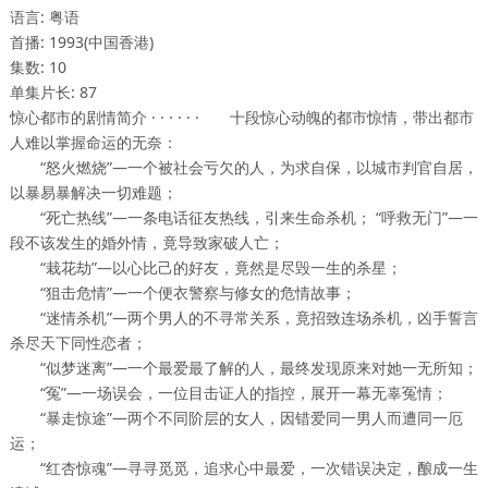
语言: 粤语
首播: 1993(中国香港)
集数: 10
单集片长: 87
惊心都市的剧情简介 · · · · · · 十段惊心动魄的都市惊情，带出都市
人难以掌握命运的无奈：
“怒火燃烧”—一个被社会亏欠的人，为求自保，以城市判官自居，
以暴易暴解决一切难题；
“死亡热线”—一条电话征友热线，引来生命杀机； “呼救无门”—一
段不该发生的婚外情，竟导致家破人亡；
“栽花劫”—以心比己的好友，竟然是尽毁一生的杀星；
“狙击危情”—一个便衣警察与修女的危情故事；
“迷情杀机”—两个男人的不寻常关系，竟招致连场杀机，凶手誓言
杀尽天下同性恋者；
“似梦迷离”—一个最爱最了解的人，最终发现原来对她一无所知；
“冤”—一场误会，一位目击证人的指控，展开一幕无辜冤情；
“暴走惊途”—两个不同阶层的女人，因错爱同一男人而遭同一厄
运；
“红杏惊魂”—寻寻觅觅，追求心中最爱，一次错误决定，酿成一生