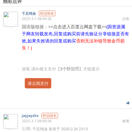
精彩点评
千足纯金
怀旧班长
2025-3-1 08:49:36
沙发
国语版链接：
>>点击进入百度云网盘下载<<
(因资源属
于网友转载发布,回复或购买前请先验证分享链接是否有
效,如果失效请勿回复或购买
否则无法补链导致金币损
失！)
游客,请向楼主支付【
3个怀旧币
】才能显示
请点我支付
jayjayzhx
怀旧排长
2025-3-1 08:49:36
板凳
引用:
千足纯金 发表于 2020-2-26 23:13