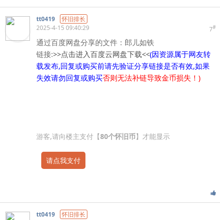
tt0419
怀旧排长
2025-4-15 09:40:29
#
7
通过百度网盘分享的文件：郎儿如铁
链接:
>>点击进入百度云网盘下载<<
(因资源属于网友转
载发布,回复或购买前请先验证分享链接是否有效,如果
失效请勿回复或购买
否则无法补链导致金币损失！)
游客,请向楼主支付【
80个怀旧币
】才能显示
请点我支付
tt0419
怀旧排长