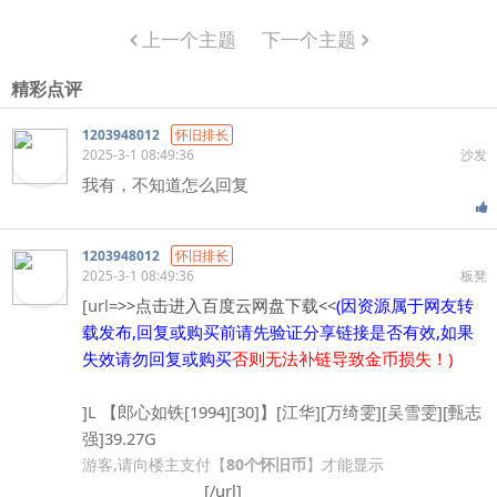
上一个主题
下一个主题
精彩点评
1203948012
怀旧排长
2025-3-1 08:49:36
沙发
我有，不知道怎么回复
1203948012
怀旧排长
2025-3-1 08:49:36
板凳
[url=
>>点击进入百度云网盘下载<<
(因资源属于网友转
载发布,回复或购买前请先验证分享链接是否有效,如果
失效请勿回复或购买
否则无法补链导致金币损失！)
]L 【郎心如铁[1994][30]】[江华][万绮雯][吴雪雯][甄志
强]39.27G
游客,请向楼主支付【
80个怀旧币
】才能显示
[/url]