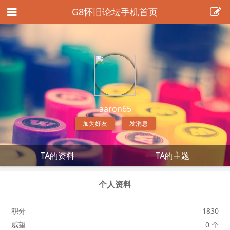
G8怀旧论坛手机首页
aaron65
加为好友
发消息
TA的资料
TA的主题
个人资料
积分
1830
威望
0 个