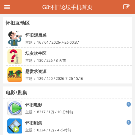
G8怀旧论坛手机首页
怀旧互动区
怀旧观后感
主题：
16
/
64
/
2026-7-26 00:37
坛友吹牛区
主题：
130
/
226
/
3 天前
悬赏求资源
主题：
129
/
450
/
2026-7-26 15:16
电影/剧集
怀旧电影
4
主题：
8217
/
1万
/
10 分钟前
怀旧剧集
1
主题：
6224
/
1万
/
4 小时前