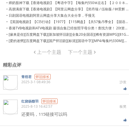
•
师奶股神下载【香港电视剧】【粤语中字】【每集约550Ｍ左右】【２００８】【商天娥 / 谢天华 / 汤盈盈】
•
高朋满座下载【香港电视剧】【阿里云网盘分享】【郑丹瑞 / 伍咏薇 / 钟景辉 / 卢宛茵】【2006】【粤语中字】
•
日剧国语电视剧阿里云网盘分享大集合大全分享，手慢无
•
【英国电视剧】【CI5行动】【1977】【115网盘】【共57集/5季全】【国语中字】【MKV 13.5G】
•
香港TVB电视剧和ATV电视剧 最强合集已经按照字母分类！查找方便！ 20t资源大全 至少700部 分享给大家
•
[缘来是你][百度网盘下载][新加坡怀旧剧][全集20全国语][稀有资源MPG][81G][1996][俞宏荣 / 郑秀珍 / 陈天文]
•
[爱的迷惘][百度网盘下载][国产怀旧剧][标清][国语中字][MP4/每集约330M][共1.8G][1989][ 黄凯 / 鲍大志 / 林京来]
上一个主题
下一个主题
精彩点评
青梧君
怀旧排长
2025-3-1 08:49:36
沙发
红烧杨馥羽
怀旧排长
2025-8-13 16:42:57
板凳
还要吗，115链接可以吗