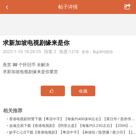
帖子详情
求新加坡电视剧缘来是你
2025-1-10 16:26:55
回复:2
热度:1218
发布：风起时0想你
悬赏
30
个怀旧币
未解决
求新加坡电视剧缘来是你重赏
收藏
相关推荐
•
香港电视剧刑警下载【粤语中字】【每集约400多M左右】【黄日华 / 苗侨伟 / 宣萱】【阿里云盘分享】【30集全】
•
追魂交易下载【香港电视剧】【阿里云盘】【每集约3.23G左右】【2004】【20集全】【王喜 / 关礼杰 / 胡杏儿】
•
妙手仁心II下载【香港电视剧】【粤语中字】【林保怡 / 陈慧珊 / 蔡少芬】【2000】【40集全】