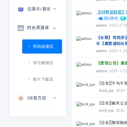
BT怀旧电影
手机软件
记录片/音乐
柯南521专区
【G8怀旧社区
图片附件
BT怀旧剧
电脑游戏
zhhz0308区
admin
2025-2-1
时光资源库
综艺资源
【长期】寻找涉
手机游戏
币【重要通知长
纪录片
怀旧动漫区
admin
2025-1-3
演唱会/音乐
学习教程区
【管理公告】最新
admin
2025-1-2
图片下载区
[日本][千与千寻]
bird_xyx
2026-
G8官方区
[日本][幽灵公主]
bird_xyx
2026-
社区公告
[日本][侧耳倾听]