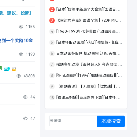
2
[日本][蜡笔小新最全大合集][国语日语中字][1992至2020年资源大集合][186G] [百度云][稀有首发][终极收藏版][高分经典9.1]
馈、建议、投诉】
3
《幸运的卢克》国语全集 | 720P MKV高清 | 西部神枪手爆笑历险 | 达顿兄弟宿敌 | 乔利狗MVP | 怀旧经典|百度网盘
1155
4
[1960-1990年代经典国产动画片高清) 全84部珍藏视频合集分享-迅雷云盘下载
到一个奖励10金
5
[日本怀旧动画剧][花仙][修复版-电脑播放切换国语MKV]每集1.6G][1979][冈本茉莉 / 水岛裕 / 白石冬美 / 神山][百度网盘]
6
日本动画怀旧剧 机动警察 辽配 英格拉姆 百度网盘分享 MP4
1193
7
稀缺粤配动漫《面包超人》夸克网盘 1988 收录TVB 104集｜720P 粤日双语中字｜共26.3G
明
8
[怀旧动画剧][1994][蜘蛛侠动画版][[第1-5季共65集全][30G] -百度网盘
43608
9
【稀缺资源】【无修复】[七龙珠]【辽艺配音】[1986][动画][高分经典9.4][MKV][34,1G][百度网盘][阿里云盘]
44
10
[猫眼三姐妹][百度网盘下载][日本怀旧剧][全集36全1080P][1983][户田惠子 / 安原义人 / 藤田淑子 / 坂本千夏]
47
本版搜索