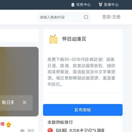
任务中心
勋章中心
登录/注册
搜
索
怀旧动漫区
免费下载80-00年代经典动漫！涵盖
日漫、国漫、欧美动画等类别，提供
高清修复版、国语配音及中文字幕资
源。每日更新稀缺动画资源，重温童
年回忆。
×
每日更新稀缺动画资源，重温童年回忆。
发布新帖
本版热帖排行
5楼
1
【动画】大力水手 DVD*4 国语
102