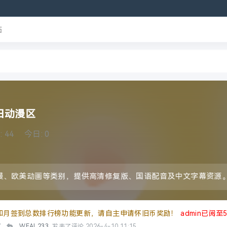
帖
旧动漫区
:
44
今日:
0
漫、欧美动画等类别，提供高清修复版、国语配音及中文字幕资源。
和月签到总数排行榜功能更新，请自主申请怀旧币奖励！
admin已阅至
7
WEAL233
发表了评论
2026-4-10 11:15