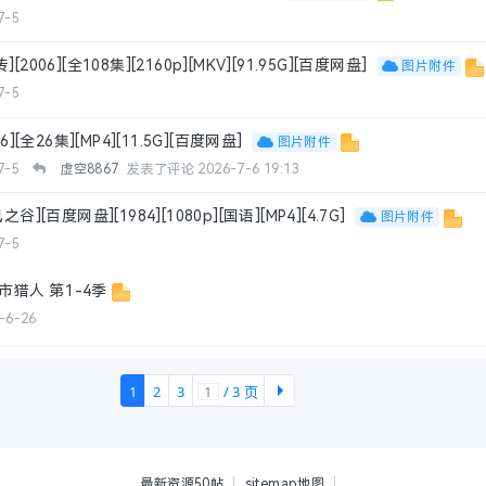
7-5
2006][全108集][2160p][MKV][91.95G][百度网盘]
图片附件
7-5
6][全26集][MP4][11.5G][百度网盘]
图片附件
7-5
虚空8867
发表了评论
2026-7-6 19:13
谷][百度网盘][1984][1080p][国语][MP4][4.7G]
图片附件
7-5
市猎人 第1-4季
-6-26
1
2
3
/ 3 页
下一
最新资源50帖
|
sitemap地图
|