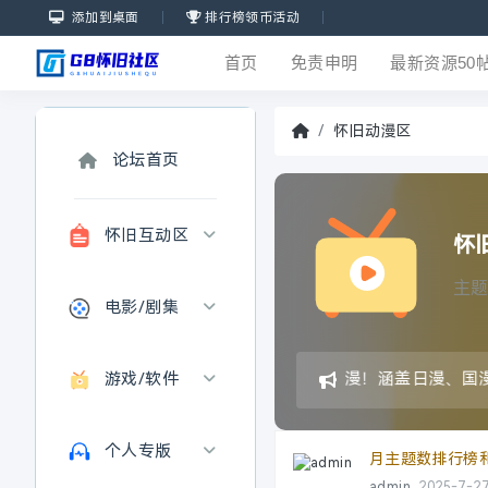
添加到桌面
排行榜领币活动
首页
免责申明
最新资源50
怀旧动漫区
论坛首页
怀旧互动区
怀
主题
电影/剧集
怀旧观后感
坛友吹牛区
游戏/软件
免费下载80-00年代经典动漫！涵盖日漫、国
怀旧电影
悬赏求资源
怀旧剧集
个人专版
电脑软件
月主题数排行榜
admin
2025-7-2