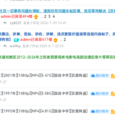
】社区一切事务问题处理贴，遇到任何问题本帖回复，然后等待解决【反
admin已阅至494楼
...
2
3
4
8
zp8221
发表了评论
2026-7-29 10:49
及擦边、涉黄、低俗、涉政、涉禁、违反爱国价值观等违规内容帖子，找
期有效】
admin已阅至417楼
...
2
0
win9ny
发表了评论
2025-8-7 22:39
通知禁发2012-2026年之间新资源各类电影电视剧动漫纪录片等等说
2
[2001年][1080p][MP4][5.47G][国语中字][百度网盘]
图片附件
7-27
[1997年][1080p][MP4][5.58G][国语中字][百度网盘]
图片附件
7-27
[1995年][1080p][MP4][4.81G][国语中字][百度网盘]
图片附件