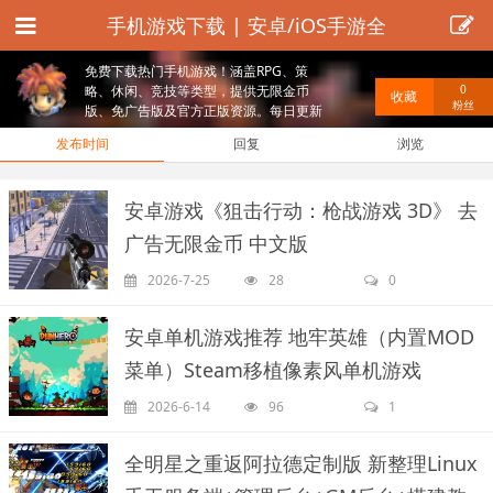
手机游戏下载 | 安卓/iOS手游全
集 | 破解版/无限金币版资源
免费下载热门手机游戏！涵盖RPG、策
略、休闲、竞技等类型，提供无限金币
0
收藏
粉丝
版、免广告版及官方正版资源。每日更新
安全检测，附带修改器与游戏攻略。
发布时间
回复
浏览
安卓游戏《狙击行动：枪战游戏 3D》 去
广告无限金币 中文版
2026-7-25
28
0
安卓单机游戏推荐 地牢英雄（内置MOD
菜单）Steam移植像素风单机游戏
2026-6-14
96
1
全明星之重返阿拉德定制版 新整理Linux