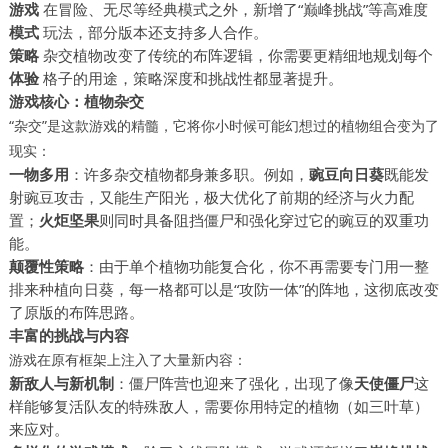
游戏
在冒险、无尽等经典模式之外，新增了“巅峰挑战”等高难度
模式
玩法，部分版本还支持多人合作。
策略
杂交植物改变了传统的布阵逻辑，你需要更精细地规划每个
体验
格子的用途，策略深度和挑战性都显著提升。
游戏核心：植物杂交
“杂交”是这款游戏的精髓，它将你小时候可能幻想过的植物组合变为了
现实：
一物多用
：许多杂交植物都身兼多职。例如，
豌豆向日葵
既能发
射豌豆攻击，又能生产阳光，极大优化了前期的经济与火力配
置；
火炬坚果
则同时具备阻挡僵尸和强化穿过它的豌豆的双重功
能。
颠覆性策略
：由于单个植物功能复合化，你不再需要专门用一整
排来种植向日葵，每一格都可以是“攻防一体”的阵地，这彻底改变
了原版的布阵思路。
丰富的挑战与内容
游戏在原有框架上注入了大量新内容：
新敌人与新机制
：僵尸阵营也迎来了强化，出现了像
天使僵尸
这
样能够复活队友的特殊敌人，需要你用特定的植物（如三叶草）
来应对。