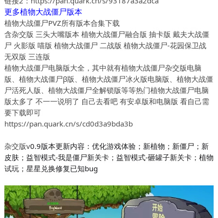
链接2：
https://pan.quark.cn/s/93187a3a2dca
更多植物大战僵尸版本
植物大战僵尸PVZ所有版本合集下载
含杂交版 三头大嘴版本 植物大战僵尸融合版 抽卡版 戴夫大战僵
尸 火影版 喵版 植物大战僵尸 二战版 植物大战僵尸-花园保卫战
无双版 三连版
植物大战僵尸电脑版大全，其中就有植物大战僵尸杂交版电脑
版、植物大战僵尸β版、植物大战僵尸冰火版电脑版、植物大战僵
尸活死人版、植物大战僵尸全解锁版等等热门植物大战僵尸电脑
版太多了 不一一说明了 自己去看吧 有安卓版和电脑版 看自己需
要下载即可
https://pan.quark.cn/s/cd0d3a9bda3b
杂交版v
0.9版本更新内容：优化游戏体验；新植物；新僵尸；新
皮肤；益智模式-我是僵尸新关卡；益智模式-砸罐子新关卡；植物
试玩；星星兑换修复已知bug