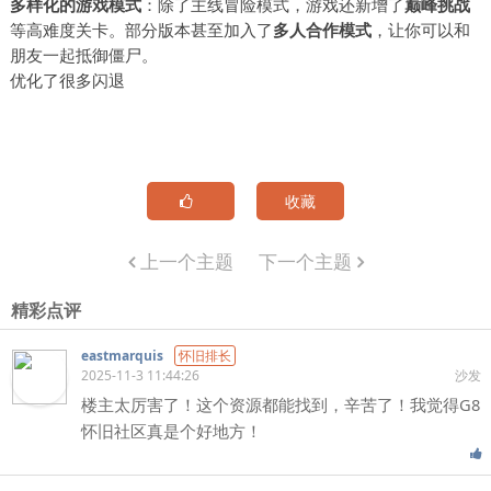
多样化的游戏模式
：除了主线冒险模式，游戏还新增了
巅峰挑战
等高难度关卡。部分版本甚至加入了
多人合作模式
，让你可以和
朋友一起抵御僵尸。
优化了很多闪退
收藏
上一个主题
下一个主题
精彩点评
eastmarquis
怀旧排长
2025-11-3 11:44:26
沙发
楼主太厉害了！这个资源都能找到，辛苦了！我觉得G8
怀旧社区真是个好地方！