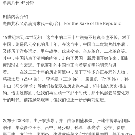
单集片长:45分钟
剧情内容介绍
走向共和又名满清末代王朝(台)、For the Sake of the Republic
19世纪末到20世纪初，这当中的二三十年说短不短说长也不长。对于
中国，则是风云变化的几十年。在这当中，中国自二次鸦片战争后，
又经历了洋务运动、甲午战争、戊戌变法、辛亥革命、二次革命等。
其中，中国结束了清朝的统治，走向了民国；新思潮开始传来，旧制
度渐渐走向衰退。千疮百孔的中国也正向着更光明的明天前进
着。 在这二三十年的历史河流中，留下了许多亦正亦邪的人物，
慈禧太后（吕中 饰）、李鸿章（王冰 饰）、袁世凯（孙淳 饰）、孙
中山（马少骅 饰）等他们被记载在历史课本里，和中国的历史相挂
钩。借由这部剧，让我们再回顾一下那个时代，那个风起云涌变化万
千的时代。前路虽然艰辛，但我们也正一步步向前迈进。
发布于2003年。由张黎执导，并且由编剧盛和煜、张建伟携幕后团队
创作。集众多位王冰、吕中、马少骅、孙淳、李光洁、孙宁、徐敏、
郑天庸、戈治均、廖丙炎、张洪睿等著名实力派明星加盟。并于2003-