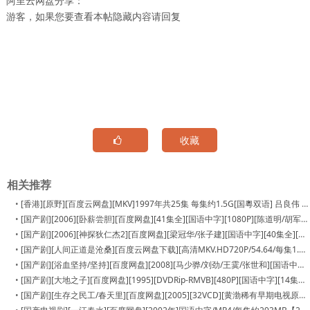
阿里云网盘分享：
游客，如果您要查看本帖隐藏内容请
回复
收藏
相关推荐
•
[香港][原野][百度云网盘][MKV]1997年共25集 每集约1.5G[国粵双语] 吕良伟 陈红
•
[国产剧][2006][卧薪尝胆][百度网盘][41集全][国语中字][1080P][陈道明/胡军/左小青/安以轩][MP4/每集约1.8GB][无台标水印]
•
[国产剧][2006][神探狄仁杰2][百度网盘][梁冠华/张子建][国语中字][40集全][无台标未删减版][40集/每集580M][720p .mkv/22
•
[国产剧][人间正道是沧桑][百度云网盘下载][高清MKV.HD720P/54.64/每集1.09G][2009年][孙红雷/黄志忠/吕中/孙淳]
•
[国产剧][浴血坚持/坚持][百度网盘][2008][马少骅/刘劲/王霙/张世和][国语中字][22集全][TS][每集约200M]
•
[国产剧][大地之子][百度网盘][1995][DVDRip-RMVB][480P][国语中字][14集全 每集150M][朱旭 蒋雯丽 吕中 上川隆也 仲代达
•
[国产剧][生存之民工/春天里][百度网盘][2005][32VCD][黄渤稀有早期电视原盘.豆瓣9.5分][陶泽如 / 丁勇岱 / 马少骅 / 黄渤]