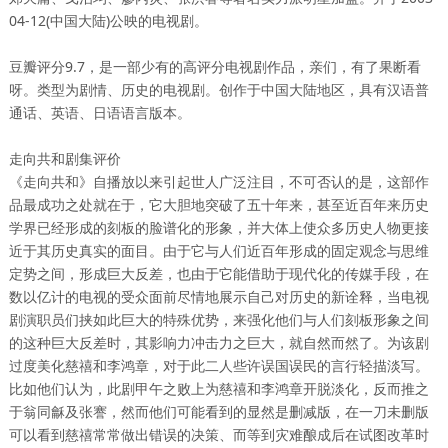
04-12(中国大陆)公映的电视剧。
豆瓣评分9.7，是一部少有的高评分电视剧作品，亲们，有了果断看
呀。类型为剧情、历史的电视剧。创作于中国大陆地区，具有汉语普
通话、英语、日语语言版本。
走向共和剧集评价
《走向共和》自播放以来引起世人广泛注目，不可否认的是，这部作
品最成功之处就在于，它大胆地突破了五十年来，甚至近百年来历史
学界已经形成的刻板的脸谱化的形象，并大体上使众多历史人物更接
近于其历史真实的面目。由于它与人们近百年形成的固定观念与思维
定势之间，形成巨大反差，也由于它能借助于现代化的传媒手段，在
数以亿计的电视的受众面前尽情地展示自己对历史的新诠释，当电视
剧演职员们挟如此巨大的特殊优势，来强化他们与人们刻板形象之间
的这种巨大反差时，其影响力冲击力之巨大，就自然而然了。为该剧
过度美化慈禧和李鸿章，对于此二人些许误国误民的言行轻描淡写。
比如他们认为，此剧甲午之败上为慈禧和李鸿章开脱淡化，反而推之
于翁同龢及张謇，然而他们可能看到的显然是删减版，在一刀未删版
可以看到慈禧常常做出错误的决策、而等到灾难酿成后在试图改革时