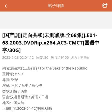
帖子详情
[国产剧][走向共和(未删减版.全68集)].E01-
68.2003.DVDRip.x264.AC3-CMCT[国语中
字/30G]
2025-2-23 02:04:12
回复:86
热度:19156
发布：王世华
别名:满清末代王朝(台) / For the Sake of the Republic
豆瓣评分: 9.7
导演: 张黎
演员: 王冰 / 吕中 / 马少骅
类型:剧情 / 历史
语言:汉语普通话 / 英语 / 日语
地区:中国大陆
上映时间:2003-04-12(中国大陆)