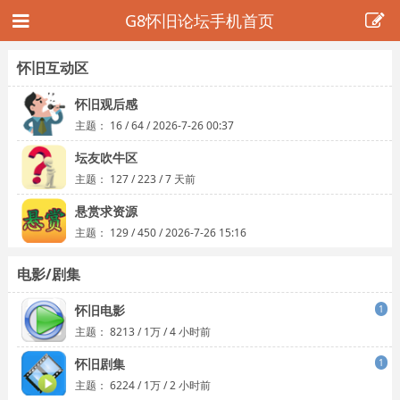
G8怀旧论坛手机首页
怀旧互动区
怀旧观后感
主题：
16
/
64
/
2026-7-26 00:37
坛友吹牛区
主题：
127
/
223
/
7 天前
悬赏求资源
主题：
129
/
450
/
2026-7-26 15:16
电影/剧集
怀旧电影
1
主题：
8213
/
1万
/
4 小时前
怀旧剧集
1
主题：
6224
/
1万
/
2 小时前